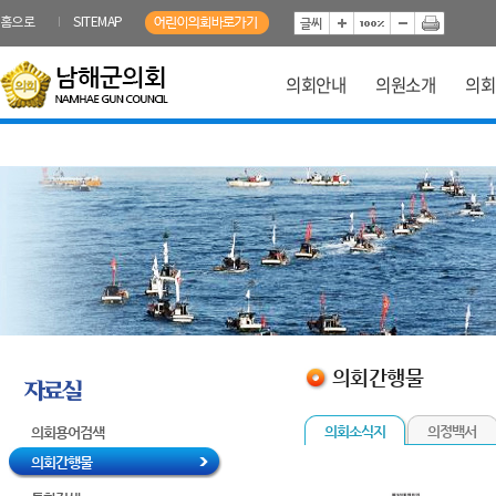
본문바로가기
홈으로
SITEMAP
의회안내
의원소개
의회
의회간행물
의회소식지
의정백서
의회용어검색
의회간행물