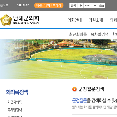
본문바로가기
홈으로
SITEMAP
의회안내
의원소개
의회
최근회의록
목차별검색
항
군정질문검색
군정질문검색
최근회의록
목차별검색