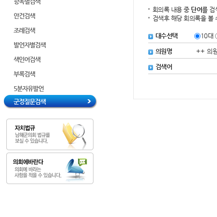
항목별검색
회의록 내용 중
단어
를 검
안건검색
검색후 해당 회의록을 볼 
조례검색
대수선택
10대
발언자별검색
의원명
색인어검색
검색어
부록검색
5분자유발언
군정질문검색